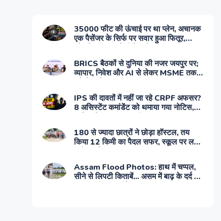
35000 फीट की ऊंचाई पर था प्‍लेन, अचानक
एक पैसेंजर के सिर्फ पर सवार हुआ फितूर,
खोलने लगा इमरजेंसी गेट, फिर...
BRICS बैठकों से दुनिया की नजर जयपुर पर;
व्यापार, निवेश और AI से लेकर MSME तक
बड़े फैसलों पर मंथन
IPS की दावतों में नहीं जा रहे CRPF अफसर?
8 असिस्‍टेंट कमांडेंट को थमाया गया नोटिस,
आखिर किस बात पर ठनी
180 से ज्यादा छात्रों ने छोड़ा हॉस्टल, तय
किया 12 किमी का पैदल सफर, स्कूल पर लगाए
गंभीर आरोप
Assam Flood Photos: हाथ में चप्पल,
सीने से लिपटी किताबें... असम में बाढ़ के दर्द को
बयां करती 7 तस्वीरें