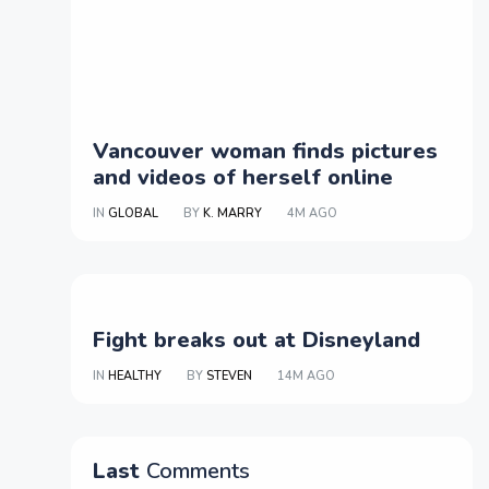
Vancouver woman finds pictures
and videos of herself online
IN
GLOBAL
BY
K. MARRY
4M AGO
Fight breaks out at Disneyland
IN
HEALTHY
BY
STEVEN
14M AGO
Last
Comments