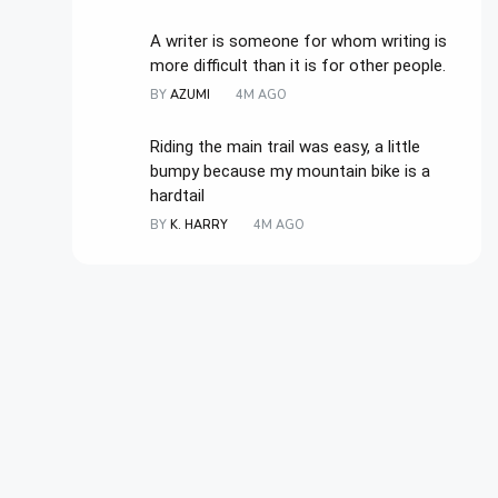
A writer is someone for whom writing is
more difficult than it is for other people.
BY
AZUMI
4M AGO
Riding the main trail was easy, a little
bumpy because my mountain bike is a
hardtail
BY
K. HARRY
4M AGO