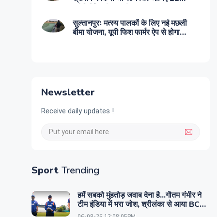
ज्योतिर्लिंग की कहानी
सुल्तानपुरः मत्स्य पालकों के लिए नई मछली
बीमा योजना, यूपी फिश फार्मर ऐप से होगा
पंजीकरण, बाढ़-बीमारी से नुकसान पर मिलेगी
भरपाई
Newsletter
Receive daily updates !
Sport
Trending
हमें सबको मुंहतोड़ जवाब देना है...गौतम गंभीर ने
टीम इंडिया में भरा जोश, श्रीलंका से आया BCCI
का वीडियो
06-08-26 12:08:05PM