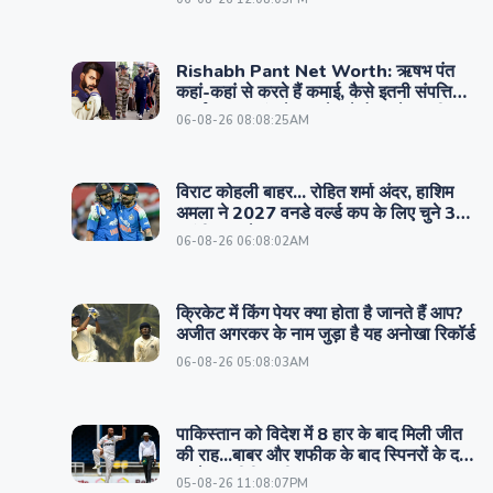
Rishabh Pant Net Worth: ऋषभ पंत
कहां-कहां से करते हैं कमाई, कैसे इतनी संपत्ति
बनाई? उत्तराखंड के सबसे बड़े टैक्स पेयर की
06-08-26 08:08:25AM
इनकम का A टू Z
विराट कोहली बाहर... रोहित शर्मा अंदर, हाशिम
अमला ने 2027 वनडे वर्ल्ड कप के लिए चुने 3
पसंदीदा बल्लेबाज
06-08-26 06:08:02AM
क्रिकेट में किंग पेयर क्या होता है जानते हैं आप?
अजीत अगरकर के नाम जुड़ा है यह अनोखा रिकॉर्ड
06-08-26 05:08:03AM
पाकिस्तान को विदेश में 8 हार के बाद मिली जीत
की राह...बाबर और शफीक के बाद स्पिनरों के दम
पर टेस्ट सीरीज की बराबर
05-08-26 11:08:07PM