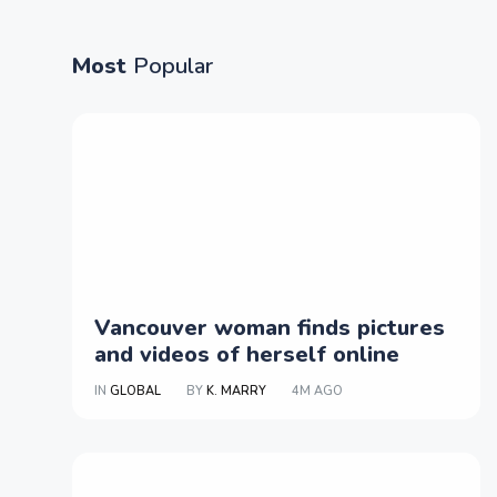
Most
Popular
Vancouver woman finds pictures
and videos of herself online
IN
GLOBAL
BY
K. MARRY
4M AGO