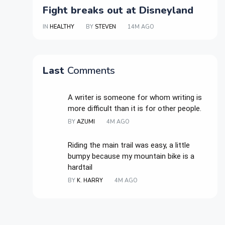
Fight breaks out at Disneyland
IN
HEALTHY
BY
STEVEN
14M AGO
Last
Comments
A writer is someone for whom writing is
more difficult than it is for other people.
BY
AZUMI
4M AGO
Riding the main trail was easy, a little
bumpy because my mountain bike is a
hardtail
BY
K. HARRY
4M AGO