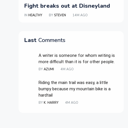
Fight breaks out at Disneyland
IN
HEALTHY
BY
STEVEN
14M AGO
Last
Comments
A writer is someone for whom writing is
more difficult than it is for other people.
BY
AZUMI
4M AGO
Riding the main trail was easy, a little
bumpy because my mountain bike is a
hardtail
BY
K. HARRY
4M AGO