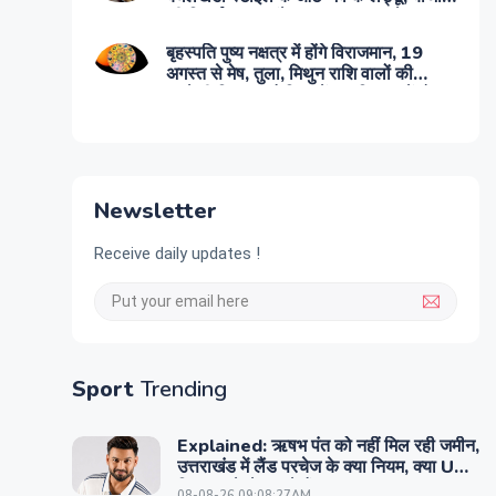
की मिठाई भूल जाएंगे! स्वाद एकदम हटके
बृहस्पति पुष्य नक्षत्र में होंगे विराजमान, 19
अगस्त से मेष, तुला, मिथुन राशि वालों की
चमकेगी किस्मत, कैरियर में उन्नति, धन में होगा
इजाफा
Newsletter
Receive daily updates !
Sport
Trending
Explained: ऋषभ पंत को नहीं मिल रही जमीन,
उत्तराखंड में लैंड परचेज के क्या नियम, क्या UP-
बिहार वाले ले सकते हैं?
08-08-26 09:08:27AM