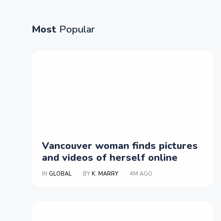
Most
Popular
Vancouver woman finds pictures
and videos of herself online
IN
GLOBAL
BY
K. MARRY
4M AGO