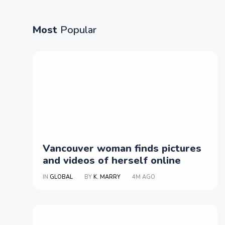
Most
Popular
Vancouver woman finds pictures
and videos of herself online
IN
GLOBAL
BY
K. MARRY
4M AGO