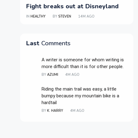
Fight breaks out at Disneyland
IN
HEALTHY
BY
STEVEN
14M AGO
Last
Comments
A writer is someone for whom writing is
more difficult than it is for other people.
BY
AZUMI
4M AGO
Riding the main trail was easy, a little
bumpy because my mountain bike is a
hardtail
BY
K. HARRY
4M AGO