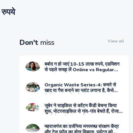
रुपये
Don't
miss
View all
बर्बाद न हो जाएं 10-15 लाख रुपये, एडमिशन
से पहले समझ लें Online vs Regular
MBA का गणित
Organic Waste Series-4: कचरे से
खाद या गैस बनाने का प्लांट लगाना है, कैसे
मि‍लेगी सरकार से सब्‍स‍िडी?
जुबेर ने साइकिल से कॉटन कैंडी बेचना किया
शुरू, मोटरसाइकिल से गांव-गांव बेचते हैं, रोजाना
करते हैं हजारों की कमाई
महराजगंज का दर्जनिया मगरमच्छ संरक्षण केंद्र
और टेल फॉल का होगा विकास, पर्यटन को