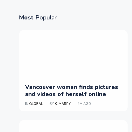
Most
Popular
Vancouver woman finds pictures
and videos of herself online
IN
GLOBAL
BY
K. MARRY
4M AGO