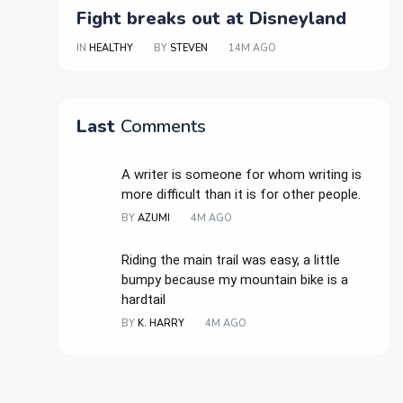
Fight breaks out at Disneyland
IN
HEALTHY
BY
STEVEN
14M AGO
Last
Comments
A writer is someone for whom writing is
more difficult than it is for other people.
BY
AZUMI
4M AGO
Riding the main trail was easy, a little
bumpy because my mountain bike is a
hardtail
BY
K. HARRY
4M AGO