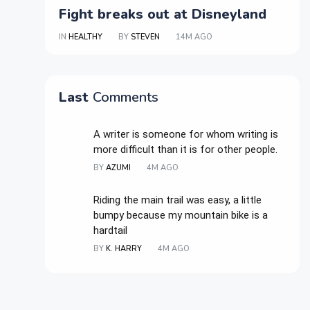
Fight breaks out at Disneyland
IN
HEALTHY
BY
STEVEN
14M AGO
Last
Comments
A writer is someone for whom writing is
more difficult than it is for other people.
BY
AZUMI
4M AGO
Riding the main trail was easy, a little
bumpy because my mountain bike is a
hardtail
BY
K. HARRY
4M AGO