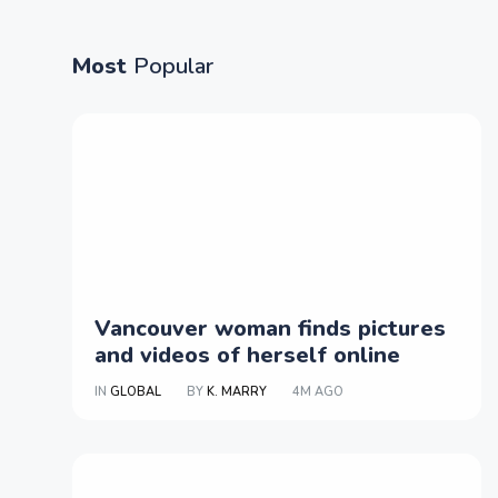
Most
Popular
Vancouver woman finds pictures
and videos of herself online
IN
GLOBAL
BY
K. MARRY
4M AGO